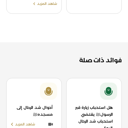
شاهد المزيد
فوائد ذات صلة
هل استحباب زيارة قبر
أحوال شد الرحال إلى
الرسولﷺ يقتضي
مسجدهﷺ
استحباب شد الرحال
شاهد المزيد