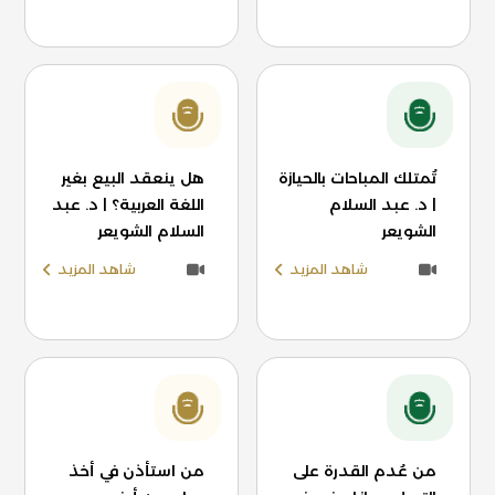
تُمتلك المباحات بالحيازة
هل ينعقد البيع بغير
| د. عبد السلام
اللغة العربية؟ | د. عبد
الشويعر
السلام الشويعر
شاهد المزيد
شاهد المزيد
من عُدم القدرة على
من استأذن في أخذ