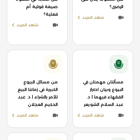
الرضى؟
صيغة قولية أم
فعلية؟
شاهد المزيد
شاهد المزيد
مسألتان مهمتان في
من مسائل البيوع
البيوع وبيان احتراز
الكبيرة في زماننا البيع
الفقهاء فيهما | د.
للآمر بالشراء | د. عبد
عبد السلام الشويعر
الحكيم العجلان
شاهد المزيد
شاهد المزيد