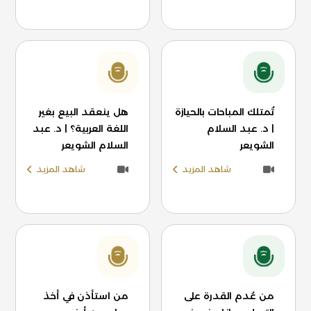
تُمتلك المباحات بالحيازة
هل ينعقد البيع بغير
| د. عبد السلام
اللغة العربية؟ | د. عبد
الشويعر
السلام الشويعر
شاهد المزيد
شاهد المزيد
من عُدم القدرة على
من استأذن في أخذ