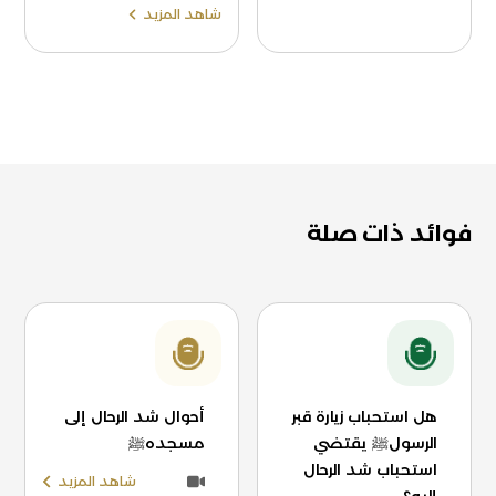
شاهد المزيد
فوائد ذات صلة
هل استحباب زيارة قبر
أحوال شد الرحال إلى
الرسولﷺ يقتضي
مسجدهﷺ
استحباب شد الرحال
شاهد المزيد