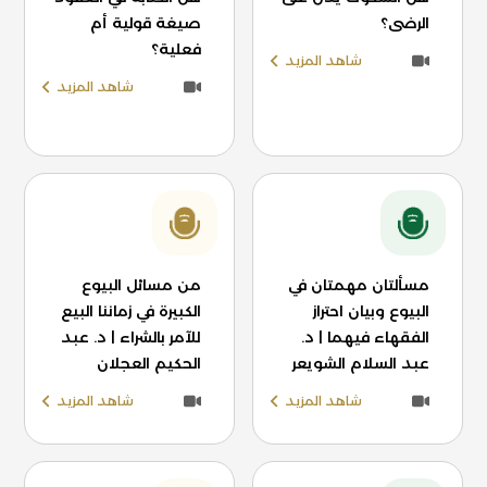
الرضى؟
صيغة قولية أم
فعلية؟
شاهد المزيد
شاهد المزيد
مسألتان مهمتان في
من مسائل البيوع
البيوع وبيان احتراز
الكبيرة في زماننا البيع
الفقهاء فيهما | د.
للآمر بالشراء | د. عبد
عبد السلام الشويعر
الحكيم العجلان
شاهد المزيد
شاهد المزيد