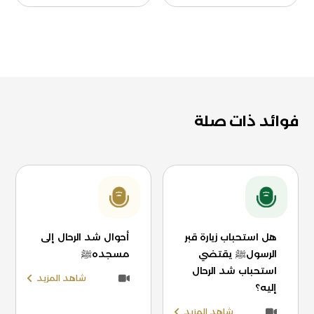
فوائد ذات صلة
هل استحباب زيارة قبر
أحوال شد الرحال إلى
الرسولﷺ يقتضي
مسجدهﷺ
استحباب شد الرحال
شاهد المزيد
إليه؟
شاهد المزيد