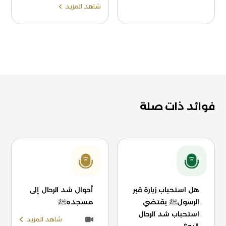
شاهد المزيد
فوائد ذات صلة
هل استحباب زيارة قبر
أحوال شد الرحال إلى
الرسولﷺ يقتضي
مسجدهﷺ
استحباب شد الرحال
شاهد المزيد