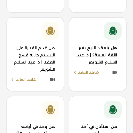
هل ينعقد البيع بغير
من عُدم القدرة على
اللغة العربية؟ | د. عبد
التسليم جاز له فسخ
السلام الشويعر
العقد | د. عبد السلام
الشويعر
شاهد المزيد
شاهد المزيد
من استأذن في أخذ
من وجد في أرضه