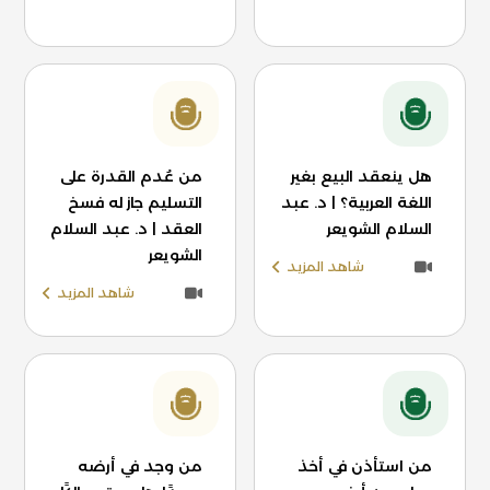
هل ينعقد البيع بغير
من عُدم القدرة على
اللغة العربية؟ | د. عبد
التسليم جاز له فسخ
السلام الشويعر
العقد | د. عبد السلام
الشويعر
شاهد المزيد
شاهد المزيد
من استأذن في أخذ
من وجد في أرضه