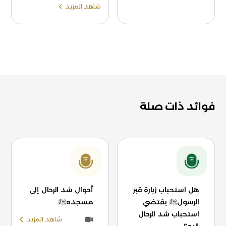
شاهد المزيد
فوائد ذات صلة
هل استحباب زيارة قبر
أحوال شد الرحال إلى
الرسولﷺ يقتضي
مسجدهﷺ
استحباب شد الرحال
شاهد المزيد