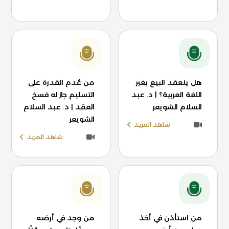
هل ينعقد البيع بغير
من عُدم القدرة على
اللغة العربية؟ | د. عبد
التسليم جاز له فسخ
السلام الشويعر
العقد | د. عبد السلام
الشويعر
شاهد المزيد
شاهد المزيد
من استأذن في أخذ
من وجد في أرضه