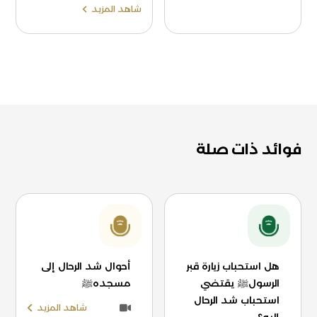
شاهد المزيد
فوائد ذات صلة
هل استحباب زيارة قبر
أحوال شد الرحال إلى
الرسولﷺ يقتضي
مسجدهﷺ
استحباب شد الرحال
شاهد المزيد