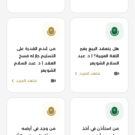
هل ينعقد البيع بغير
من عُدم القدرة على
اللغة العربية؟ | د. عبد
التسليم جاز له فسخ
السلام الشويعر
العقد | د. عبد السلام
الشويعر
شاهد المزيد
شاهد المزيد
من استأذن في أخذ
من وجد في أرضه