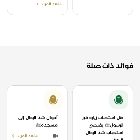
شاهد المزيد
فوائد ذات صلة
هل استحباب زيارة قبر
أحوال شد الرحال إلى
الرسولﷺ يقتضي
مسجدهﷺ
استحباب شد الرحال
شاهد المزيد