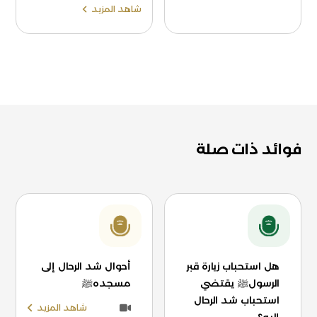
شاهد المزيد
فوائد ذات صلة
هل استحباب زيارة قبر
أحوال شد الرحال إلى
الرسولﷺ يقتضي
مسجدهﷺ
استحباب شد الرحال
شاهد المزيد