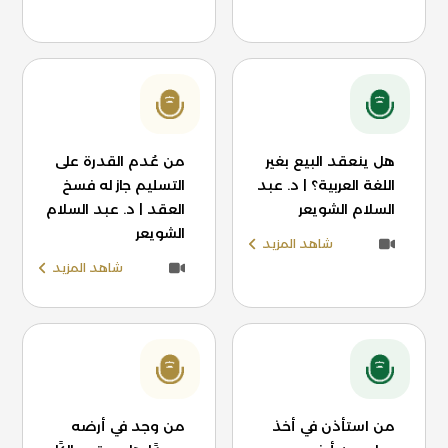
هل ينعقد البيع بغير
من عُدم القدرة على
اللغة العربية؟ | د. عبد
التسليم جاز له فسخ
السلام الشويعر
العقد | د. عبد السلام
الشويعر
شاهد المزيد
شاهد المزيد
من استأذن في أخذ
من وجد في أرضه