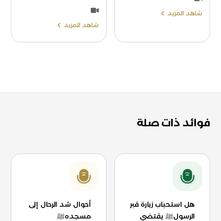
شاهد المزيد
شاهد المزيد
فوائد ذات صلة
هل استحباب زيارة قبر
أحوال شد الرحال إلى
الرسولﷺ يقتضي
مسجدهﷺ