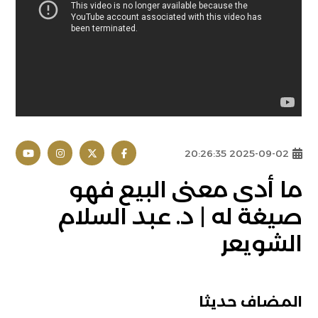
2025-09-02 20:26:35
ما أدى معنى البيع فهو
صيغة له | د. عبد السلام
الشويعر
المضاف حديثا