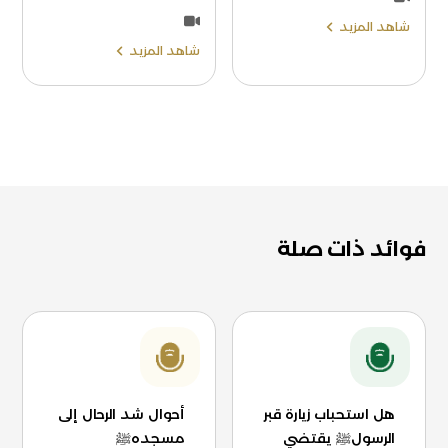
شاهد المزيد
شاهد المزيد
فوائد ذات صلة
هل استحباب زيارة قبر
أحوال شد الرحال إلى
الرسولﷺ يقتضي
مسجدهﷺ