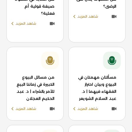
الرضى؟
صيغة قولية أم
فعلية؟
شاهد المزيد
شاهد المزيد
مسألتان مهمتان في
من مسائل البيوع
البيوع وبيان احتراز
الكبيرة في زماننا البيع
الفقهاء فيهما | د.
للآمر بالشراء | د. عبد
عبد السلام الشويعر
الحكيم العجلان
شاهد المزيد
شاهد المزيد