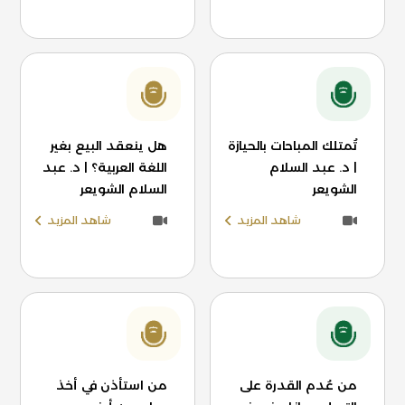
تُمتلك المباحات بالحيازة
هل ينعقد البيع بغير
| د. عبد السلام
اللغة العربية؟ | د. عبد
الشويعر
السلام الشويعر
شاهد المزيد
شاهد المزيد
من عُدم القدرة على
من استأذن في أخذ