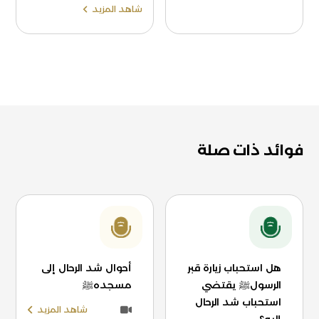
شاهد المزيد
فوائد ذات صلة
هل استحباب زيارة قبر
أحوال شد الرحال إلى
الرسولﷺ يقتضي
مسجدهﷺ
استحباب شد الرحال
شاهد المزيد