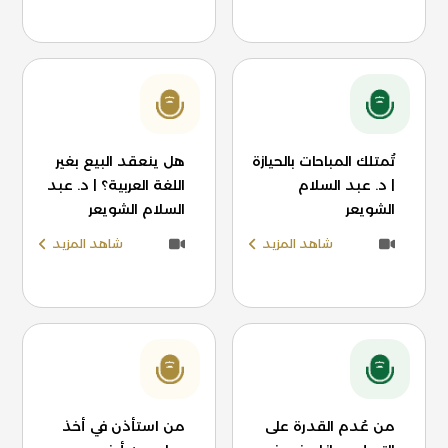
تُمتلك المباحات بالحيازة
هل ينعقد البيع بغير
| د. عبد السلام
اللغة العربية؟ | د. عبد
الشويعر
السلام الشويعر
شاهد المزيد
شاهد المزيد
من عُدم القدرة على
من استأذن في أخذ