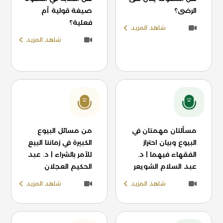
الرضى؟
صيغة قولية أم
فعلية؟
شاهد المزيد
شاهد المزيد
مسألتان مهمتان في
من مسائل البيوع
البيوع وبيان احتراز
الكبيرة في زماننا البيع
الفقهاء فيهما | د.
للآمر بالشراء | د. عبد
عبد السلام الشويعر
الحكيم العجلان
شاهد المزيد
شاهد المزيد