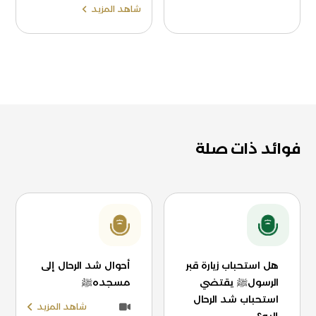
شاهد المزيد
فوائد ذات صلة
هل استحباب زيارة قبر
أحوال شد الرحال إلى
الرسولﷺ يقتضي
مسجدهﷺ
استحباب شد الرحال
شاهد المزيد