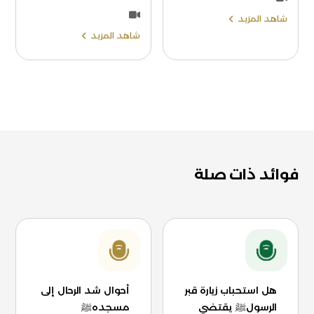
شاهد المزيد
شاهد المزيد
فوائد ذات صلة
هل استحباب زيارة قبر
أحوال شد الرحال إلى
الرسولﷺ يقتضي
مسجدهﷺ