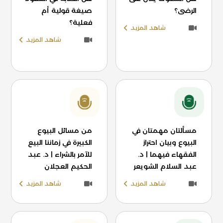
الرضى؟
صيغة قولية أم
فعلية؟
شاهد المزيد
شاهد المزيد
مسألتان مهمتان في
من مسائل البيوع
البيوع وبيان احتراز
الكبيرة في زماننا البيع
الفقهاء فيهما | د.
للآمر بالشراء | د. عبد
عبد السلام الشويعر
الحكيم العجلان
شاهد المزيد
شاهد المزيد