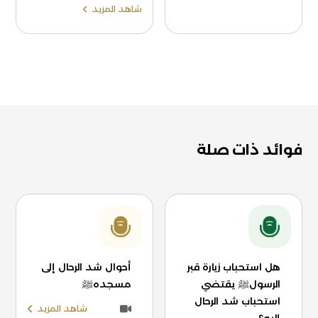
شاهد المزيد
فوائد ذات صلة
هل استحباب زيارة قبر
أحوال شد الرحال إلى
الرسولﷺ يقتضي
مسجدهﷺ
استحباب شد الرحال
شاهد المزيد