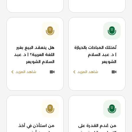
تُمتلك المباحات بالحيازة
هل ينعقد البيع بغير
| د. عبد السلام
اللغة العربية؟ | د. عبد
الشويعر
السلام الشويعر
شاهد المزيد
شاهد المزيد
من عُدم القدرة على
من استأذن في أخذ