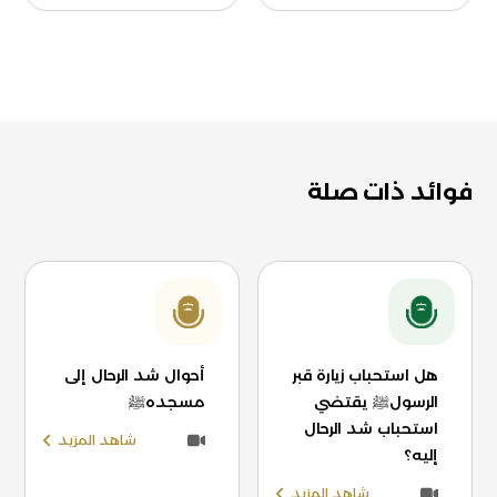
فوائد ذات صلة
هل استحباب زيارة قبر
أحوال شد الرحال إلى
الرسولﷺ يقتضي
مسجدهﷺ
استحباب شد الرحال
شاهد المزيد
إليه؟
شاهد المزيد