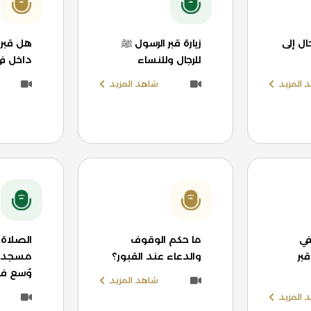
ل إلى
زيارة قبر الرسول ﷺ
هل قبر 
للرجال وللنساء
داخل ف
 المزيد
شاهد المزيد
في
ما حكم الوقوف
الصلاة
بر
والدعاء عند القبور؟
مسجد ا
وُسع في
شاهد المزيد
 المزيد