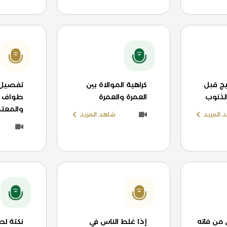
ج قبل
كراهية الموالاة بين
تفصيل 
الذنوب
العمرة والعمرة
طواف ال
والمعتم
 المزيد
شاهد المزيد
 من فاته
إذا غلط الناس في
نكتة لط