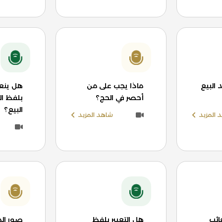
البيع
ماذا يجب على من
هل ينعق
أحصر في الحج؟
بلفظ ال
البيع؟
 المزيد
شاهد المزيد
ائب
هل التعبير بلفظ
صور ال