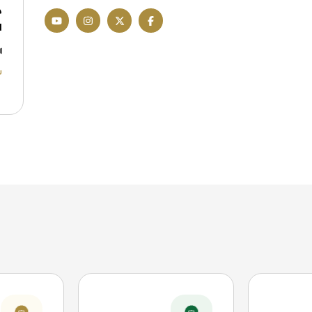
م
ا
ش