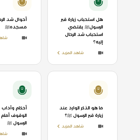
هل استحباب زيارة قبر
أحوال شد الرحا
الرسولﷺ يقتضي
مسجدهﷺ
استحباب شد الرحال
شاهد
إليه؟
شاهد المزيد
ما هو الذكر الوارد عند
أحكام وآداب 
زيارة قبر الرسول ﷺ؟
الوقوف أمام ق
الرسول ﷺ
شاهد المزيد
شاهد