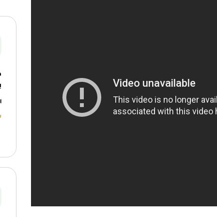
ه
ب
ش