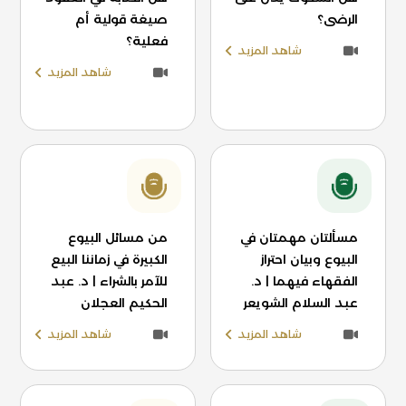
الرضى؟
صيغة قولية أم
فعلية؟
شاهد المزيد
شاهد المزيد
مسألتان مهمتان في
من مسائل البيوع
البيوع وبيان احتراز
الكبيرة في زماننا البيع
الفقهاء فيهما | د.
للآمر بالشراء | د. عبد
عبد السلام الشويعر
الحكيم العجلان
شاهد المزيد
شاهد المزيد