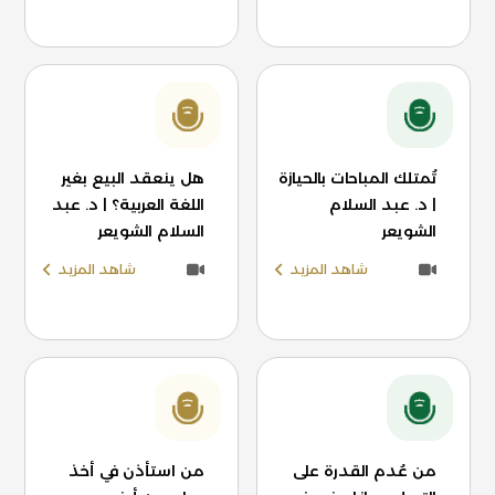
تُمتلك المباحات بالحيازة
هل ينعقد البيع بغير
| د. عبد السلام
اللغة العربية؟ | د. عبد
الشويعر
السلام الشويعر
شاهد المزيد
شاهد المزيد
من عُدم القدرة على
من استأذن في أخذ