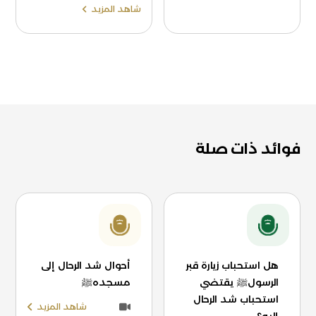
شاهد المزيد
فوائد ذات صلة
هل استحباب زيارة قبر
أحوال شد الرحال إلى
الرسولﷺ يقتضي
مسجدهﷺ
استحباب شد الرحال
شاهد المزيد