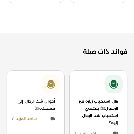
فوائد ذات صلة
هل استحباب زيارة قبر
أحوال شد الرحال إلى
الرسولﷺ يقتضي
مسجدهﷺ
استحباب شد الرحال
شاهد المزيد
إليه؟
شاهد المزيد