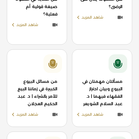
الرضى؟
صيغة قولية أم
فعلية؟
شاهد المزيد
شاهد المزيد
مسألتان مهمتان في
من مسائل البيوع
البيوع وبيان احتراز
الكبيرة في زماننا البيع
الفقهاء فيهما | د.
للآمر بالشراء | د. عبد
عبد السلام الشويعر
الحكيم العجلان
شاهد المزيد
شاهد المزيد