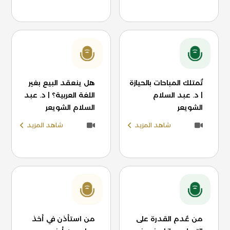
تُمتلك المباحات بالحيازة
هل ينعقد البيع بغير
| د. عبد السلام
اللغة العربية؟ | د. عبد
الشويعر
السلام الشويعر
شاهد المزيد
شاهد المزيد
من عُدم القدرة على
من استأذن في أخذ