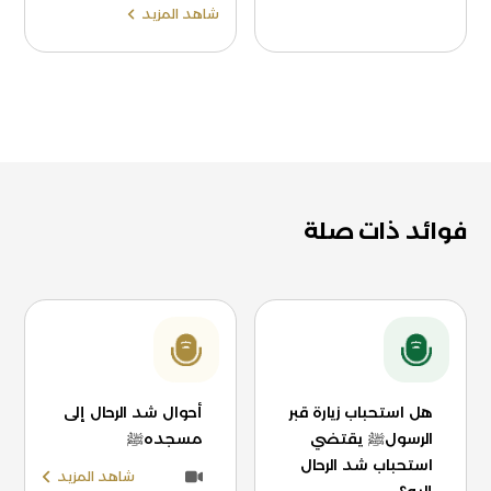
شاهد المزيد
فوائد ذات صلة
هل استحباب زيارة قبر
أحوال شد الرحال إلى
الرسولﷺ يقتضي
مسجدهﷺ
استحباب شد الرحال
شاهد المزيد