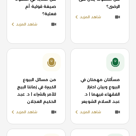
الرضى؟
صيغة قولية أم
فعلية؟
شاهد المزيد
شاهد المزيد
مسألتان مهمتان في
من مسائل البيوع
البيوع وبيان احتراز
الكبيرة في زماننا البيع
الفقهاء فيهما | د.
للآمر بالشراء | د. عبد
عبد السلام الشويعر
الحكيم العجلان
شاهد المزيد
شاهد المزيد