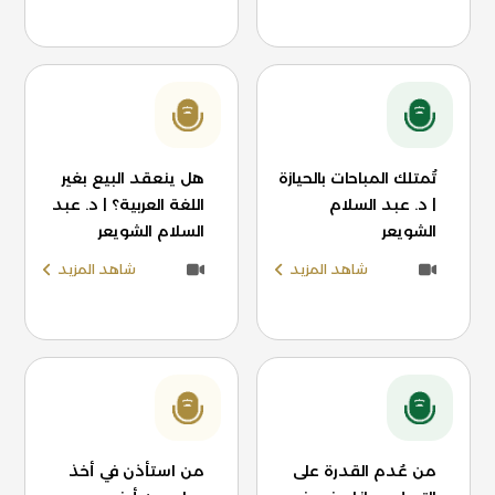
تُمتلك المباحات بالحيازة
هل ينعقد البيع بغير
| د. عبد السلام
اللغة العربية؟ | د. عبد
الشويعر
السلام الشويعر
شاهد المزيد
شاهد المزيد
من عُدم القدرة على
من استأذن في أخذ