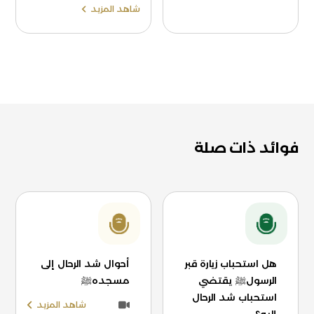
شاهد المزيد
فوائد ذات صلة
هل استحباب زيارة قبر
أحوال شد الرحال إلى
الرسولﷺ يقتضي
مسجدهﷺ
استحباب شد الرحال
شاهد المزيد