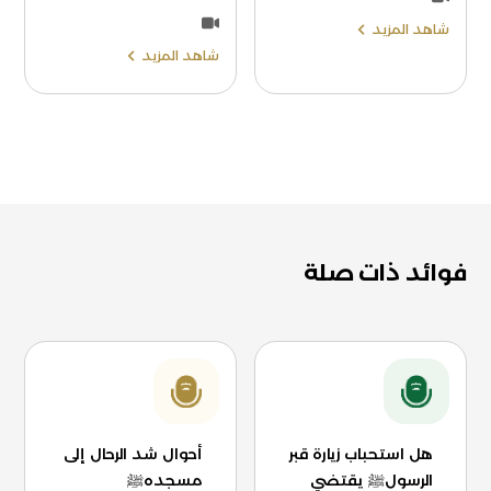
شاهد المزيد
شاهد المزيد
فوائد ذات صلة
هل استحباب زيارة قبر
أحوال شد الرحال إلى
الرسولﷺ يقتضي
مسجدهﷺ