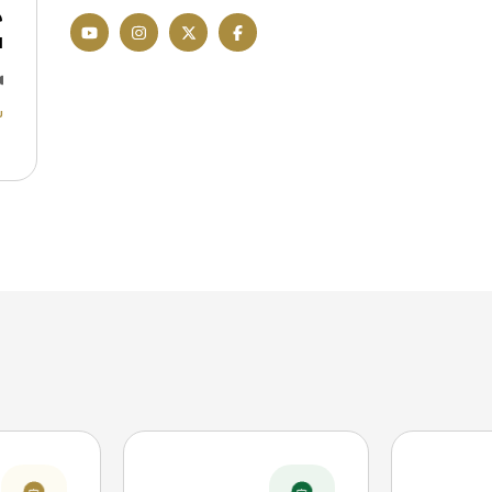
م
ا
ش