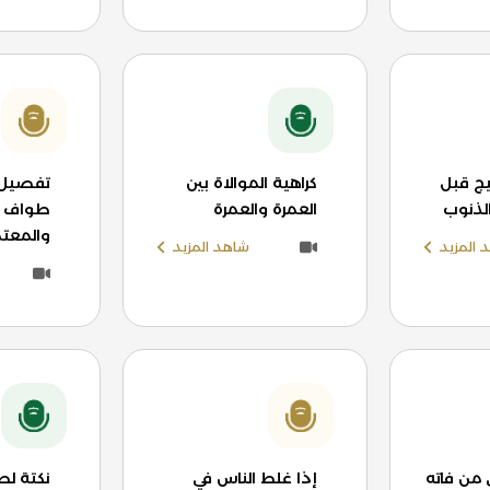
ج قبل
كراهية الموالاة بين
تفصيل 
الذنوب
العمرة والعمرة
طواف ال
والمعتم
 المزيد
شاهد المزيد
 من فاته
إذا غلط الناس في
نكتة لط