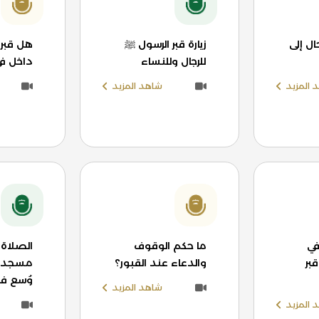
ل إلى
زيارة قبر الرسول ﷺ
هل قبر 
للرجال وللنساء
داخل ف
 المزيد
شاهد المزيد
في
ما حكم الوقوف
الصلاة
بر
والدعاء عند القبور؟
مسجد ا
وُسع في
شاهد المزيد
 المزيد