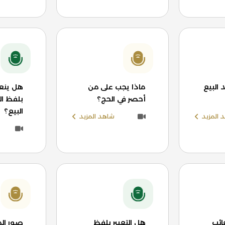
البيع
ماذا يجب على من
هل ينعق
أحصر في الحج؟
بلفظ ال
البيع؟
 المزيد
شاهد المزيد
ائب
هل التعبير بلفظ
صور ال