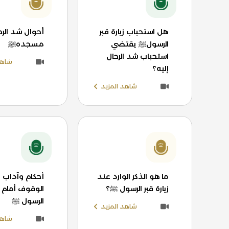
هل استحباب زيارة قبر
أحوال شد الرحا
الرسولﷺ يقتضي
مسجدهﷺ
استحباب شد الرحال
شاهد
إليه؟
شاهد المزيد
ما هو الذكر الوارد عند
أحكام وآداب 
زيارة قبر الرسول ﷺ؟
الوقوف أمام ق
الرسول ﷺ
شاهد المزيد
شاهد