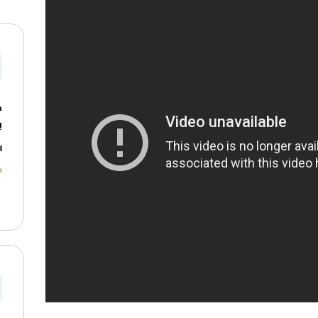
ه
ب
ش