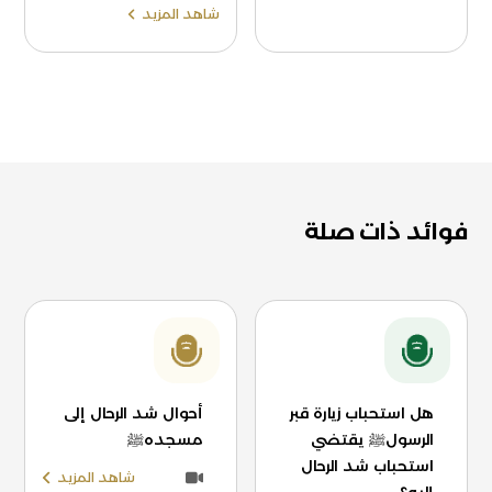
شاهد المزيد
فوائد ذات صلة
هل استحباب زيارة قبر
أحوال شد الرحال إلى
الرسولﷺ يقتضي
مسجدهﷺ
استحباب شد الرحال
شاهد المزيد