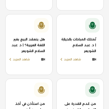
تُمتلك المباحات بالحيازة
هل ينعقد البيع بغير
| د. عبد السلام
اللغة العربية؟ | د. عبد
الشويعر
السلام الشويعر
شاهد المزيد
شاهد المزيد
من عُدم القدرة على
من استأذن في أخذ