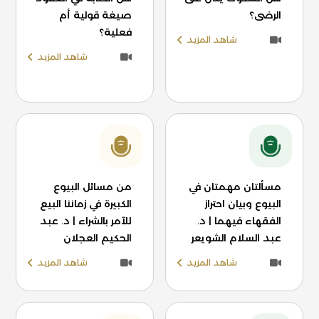
الرضى؟
صيغة قولية أم
فعلية؟
شاهد المزيد
شاهد المزيد
مسألتان مهمتان في
من مسائل البيوع
البيوع وبيان احتراز
الكبيرة في زماننا البيع
الفقهاء فيهما | د.
للآمر بالشراء | د. عبد
عبد السلام الشويعر
الحكيم العجلان
شاهد المزيد
شاهد المزيد