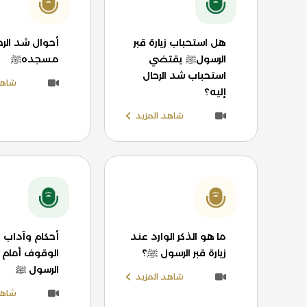
هل استحباب زيارة قبر
أحوال شد الرحا
الرسولﷺ يقتضي
مسجدهﷺ
استحباب شد الرحال
شاهد
إليه؟
شاهد المزيد
ما هو الذكر الوارد عند
أحكام وآداب 
زيارة قبر الرسول ﷺ؟
الوقوف أمام ق
الرسول ﷺ
شاهد المزيد
شاهد