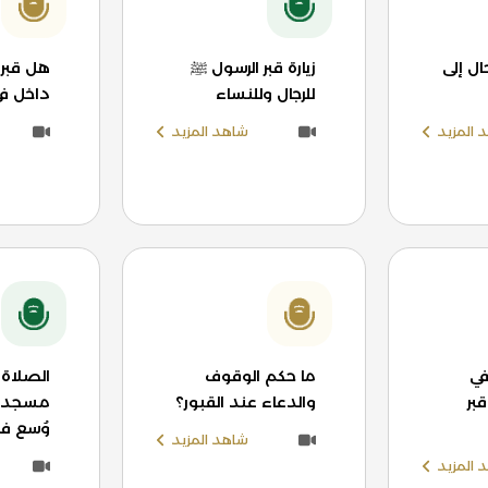
ل إلى
زيارة قبر الرسول ﷺ
هل قبر 
للرجال وللنساء
داخل ف
 المزيد
شاهد المزيد
في
ما حكم الوقوف
الصلاة
بر
والدعاء عند القبور؟
مسجد ا
وُسع في
شاهد المزيد
 المزيد