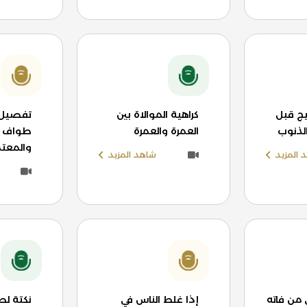
ج قبل
كراهية الموالاة بين
تفصيل 
الذنوب
العمرة والعمرة
طواف ال
والمعتم
 المزيد
شاهد المزيد
 من فاته
إذا غلط الناس في
نكتة لط