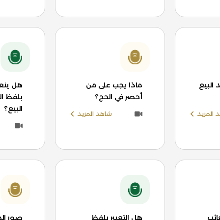
البيع
ماذا يجب على من
هل ينعق
أحصر في الحج؟
بلفظ ال
البيع؟
 المزيد
شاهد المزيد
ائب
هل التعبير بلفظ
صور ال