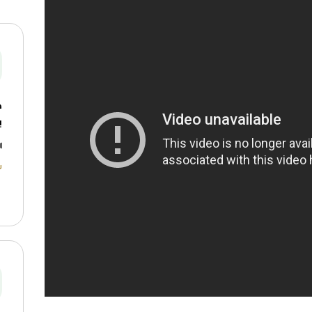
ه
ب
ش