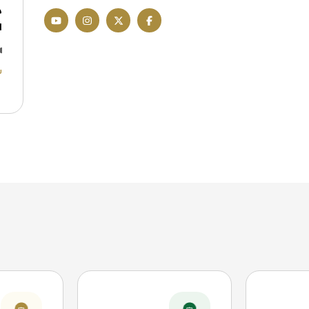
م
ا
ش