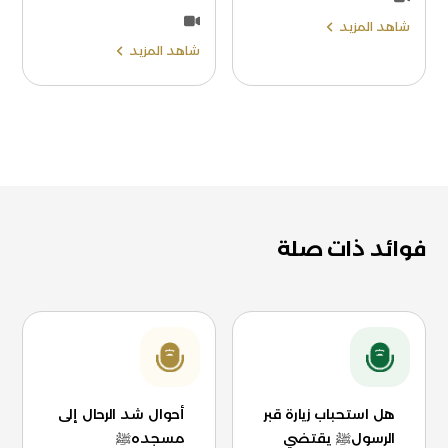
شاهد المزيد
شاهد المزيد
فوائد ذات صلة
هل استحباب زيارة قبر
أحوال شد الرحال إلى
الرسولﷺ يقتضي
مسجدهﷺ