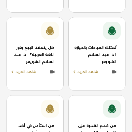
تُمتلك المباحات بالحيازة
هل ينعقد البيع بغير
| د. عبد السلام
اللغة العربية؟ | د. عبد
الشويعر
السلام الشويعر
شاهد المزيد
شاهد المزيد
من عُدم القدرة على
من استأذن في أخذ