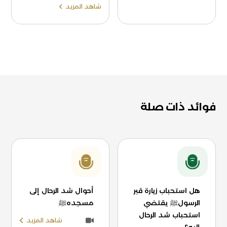
شاهد المزيد
فوائد ذات صلة
هل استحباب زيارة قبر
أحوال شد الرحال إلى
الرسولﷺ يقتضي
مسجدهﷺ
استحباب شد الرحال
شاهد المزيد