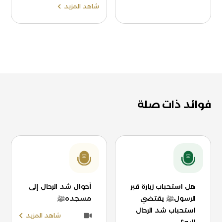
شاهد المزيد
فوائد ذات صلة
هل استحباب زيارة قبر
أحوال شد الرحال إلى
الرسولﷺ يقتضي
مسجدهﷺ
استحباب شد الرحال
شاهد المزيد