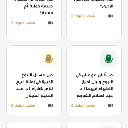
الرضى؟
صيغة قولية أم
فعلية؟
شاهد المزيد
شاهد المزيد
مسألتان مهمتان في
من مسائل البيوع
البيوع وبيان احتراز
الكبيرة في زماننا البيع
الفقهاء فيهما | د.
للآمر بالشراء | د. عبد
عبد السلام الشويعر
الحكيم العجلان
شاهد المزيد
شاهد المزيد