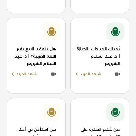
تُمتلك المباحات بالحيازة
هل ينعقد البيع بغير
| د. عبد السلام
اللغة العربية؟ | د. عبد
الشويعر
السلام الشويعر
شاهد المزيد
شاهد المزيد
من عُدم القدرة على
من استأذن في أخذ