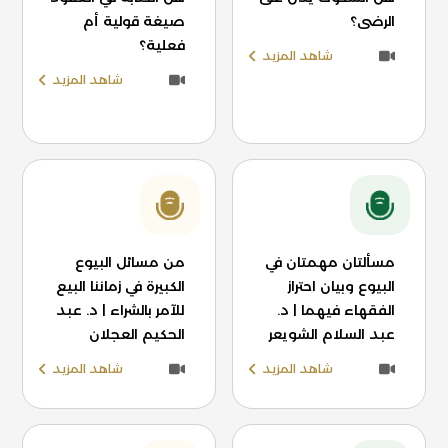
الرضى؟
صيغة قولية أم
فعلية؟
شاهد المزيد
شاهد المزيد
مسألتان مهمتان في
من مسائل البيوع
البيوع وبيان احتراز
الكبيرة في زماننا البيع
الفقهاء فيهما | د.
للآمر بالشراء | د. عبد
عبد السلام الشويعر
الحكيم العجلان
شاهد المزيد
شاهد المزيد