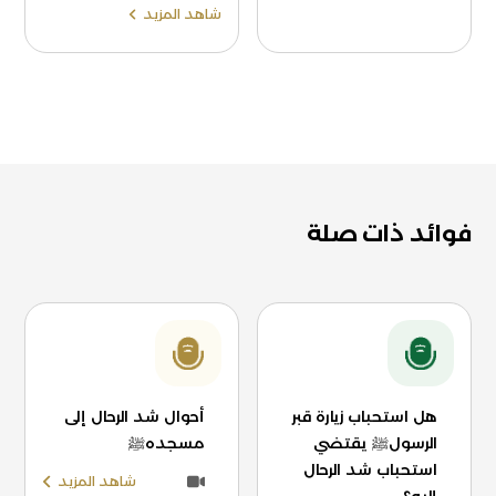
شاهد المزيد
فوائد ذات صلة
هل استحباب زيارة قبر
أحوال شد الرحال إلى
الرسولﷺ يقتضي
مسجدهﷺ
استحباب شد الرحال
شاهد المزيد