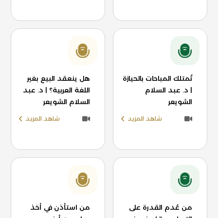
تُمتلك المباحات بالحيازة
هل ينعقد البيع بغير
| د. عبد السلام
اللغة العربية؟ | د. عبد
الشويعر
السلام الشويعر
شاهد المزيد
شاهد المزيد
من عُدم القدرة على
من استأذن في أخذ