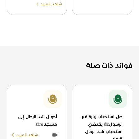
شاهد المزيد
فوائد ذات صلة
هل استحباب زيارة قبر
أحوال شد الرحال إلى
الرسولﷺ يقتضي
مسجدهﷺ
استحباب شد الرحال
شاهد المزيد