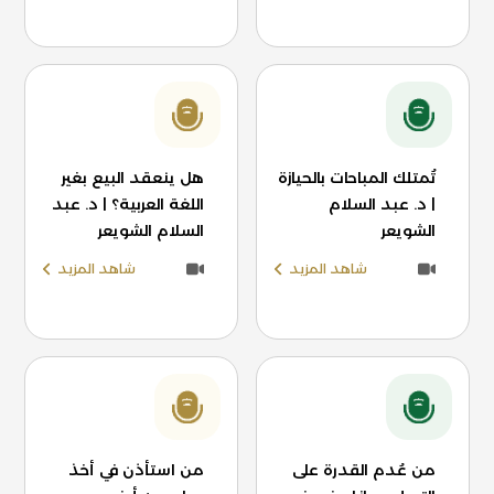
تُمتلك المباحات بالحيازة
هل ينعقد البيع بغير
| د. عبد السلام
اللغة العربية؟ | د. عبد
الشويعر
السلام الشويعر
شاهد المزيد
شاهد المزيد
من عُدم القدرة على
من استأذن في أخذ