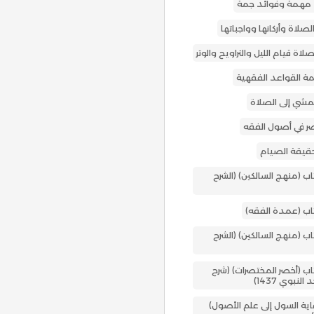
مهمة وفوائد جمة
صلاة وأركانها وواجباتها
لاة قيام الليل والتراويح والوتر
 القواعد الفقهية
لمشي إلى الصلاة
ر في أصول الفقه
حقيقة الصيام
ب (منهج السالكين) (الشرح
اب (عمدة الفقه)
ب (منهج السالكين) (الشرح
اب (أخصر المختصرات) (شرح
لنبوي 1437)
اية السول إلى علم الأصول)