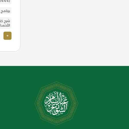
(1444)
برنامج
شرح كت
الأحسا
+