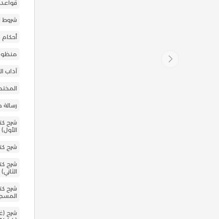
قواعد 
شروط ال
أحكام ص
منظومة
آداب ا
المختص
رسالة 
شرح كتا
الأول)
شرح كت
شرح كتا
الثاني)
شرح كت
المسجد ا
شرح (غ