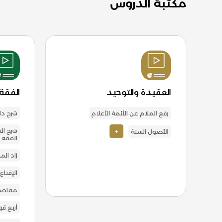
مكتبة الدروس
العقيدة والتوحيد
الفقة
رفع الملام عن الأئمة الأعلام
شرح دل
+
شرح ال
الأصول الستة
الفقه
زاد ال
الإقناع
مقاصد
أربع قو