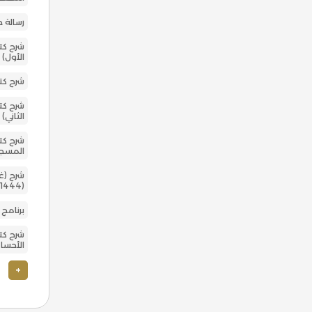
رسالة 
شرح كتا
الأول)
شرح كت
شرح كتا
الثاني)
شرح كت
المسجد ا
شرح (غ
(1444)
برنامج
شرح كت
الأحسا
+