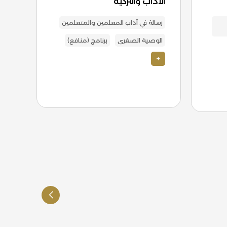
الآداب والتزكية
الت
رسالة في آداب المعلمين والمتعلمين
تفس
الوصية الصغرى
برنامج (منافع)
برن
+