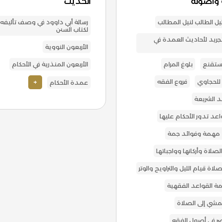
 وأصوله
الحديث
يل الطالب لنيل المطالب
رسالة أبي داوود في وصف تأليفه
لكتاب السنن
تجريد لأحاديث العمدة في
الأربعون النووية
مستقنع
بلوغ المرام
الأربعون المنذرية في الأحكام
 للحجاوي
فروع الفقه
+
عمدة الأحكام
 الشريعة
اعد تدور الأحكام عليها
مهمة وفوائد جمة
صلاة وأركانها وواجباتها
لاة قيام الليل والتراويح والوتر
 القواعد الفقهية
لمشي إلى الصلاة
ر في أصول الفقه