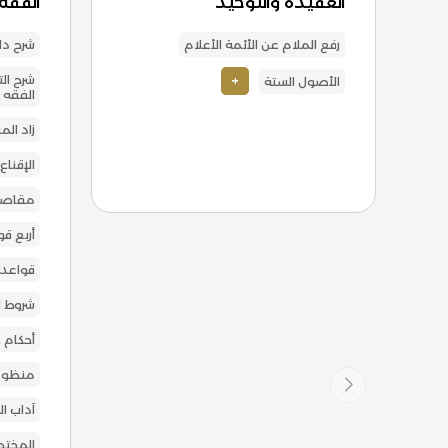
العقيدة والتوحيد
الفقة
رفع الملام عن الأئمة الأعلام
شرح دل
+
شرح ال
الأصول الستة
الفقه
زاد ال
الإقناع
مقاصد
أربع قو
قواعد 
شروط ال
أحكام ص
منظومة
آداب ا
المختص