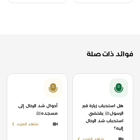
فوائد ذات صلة
هل استحباب زيارة قبر
أحوال شد الرحال إلى
الرسولﷺ يقتضي
مسجدهﷺ
استحباب شد الرحال
شاهد المزيد
إليه؟
شاهد المزيد