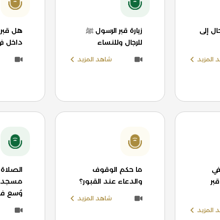
ل إلى
زيارة قبر الرسول ﷺ
هل قبر 
للرجال وللنساء
داخل ف
 المزيد
شاهد المزيد
في
ما حكم الوقوف
الصلاة
بر
والدعاء عند القبور؟
مسجد ا
وُسع في
شاهد المزيد
 المزيد