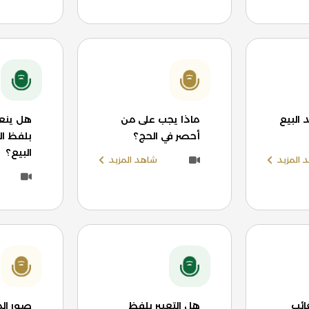
البيع
ماذا يجب على من
هل ينعق
أحصر في الحج؟
بلفظ ال
البيع؟
 المزيد
شاهد المزيد
ائب
هل التعبير بلفظ
صور ال