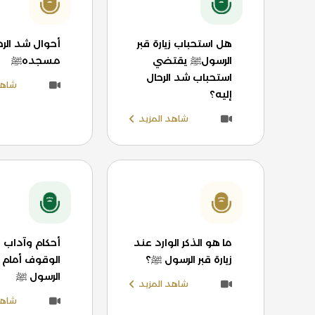
هل استحباب زيارة قبر
أحوال شد الرحا
الرسولﷺ يقتضي
مسجدهﷺ
استحباب شد الرحال
شاهد
إليه؟
شاهد المزيد
ما هو الذكر الوارد عند
أحكام وآداب 
زيارة قبر الرسول ﷺ؟
الوقوف أمام ق
الرسول ﷺ
شاهد المزيد
شاهد