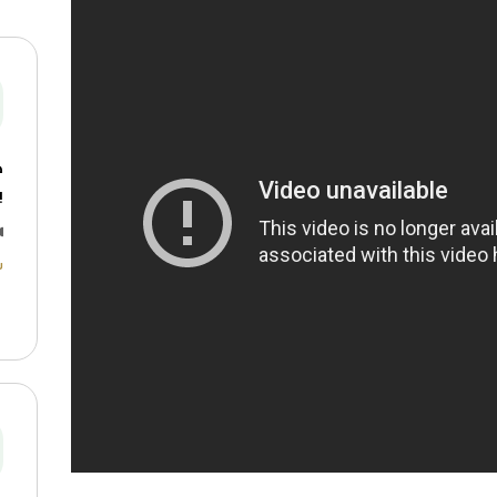
ه
ب
ش