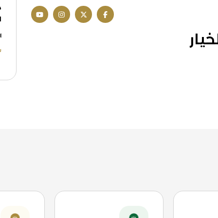
م
ا
خيار
ش