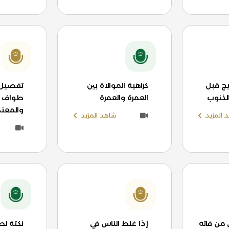
ج قبل
كراهية الموالاة بين
تفصيل 
الذنوب
العمرة والعمرة
طواف ال
والمعتم
 المزيد
شاهد المزيد
 من فاته
إذا غلط الناس في
نكتة لط