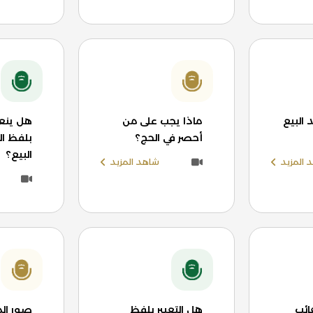
البيع
ماذا يجب على من
هل ينعق
أحصر في الحج؟
بلفظ ال
البيع؟
 المزيد
شاهد المزيد
ائب
هل التعبير بلفظ
صور ال