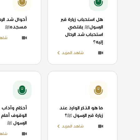
هل استحباب زيارة قبر
أحوال شد الرحا
الرسولﷺ يقتضي
مسجدهﷺ
استحباب شد الرحال
شاهد
إليه؟
شاهد المزيد
ما هو الذكر الوارد عند
أحكام وآداب 
زيارة قبر الرسول ﷺ؟
الوقوف أمام ق
الرسول ﷺ
شاهد المزيد
شاهد