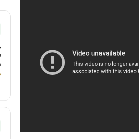
ه
ب
ش