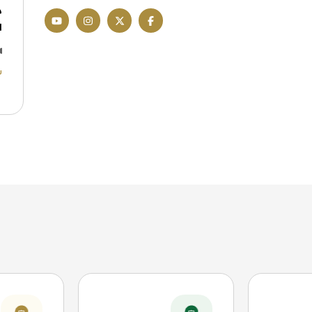
م
ا
ش