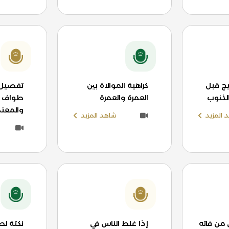
ج قبل
كراهية الموالاة بين
تفصيل 
الذنوب
العمرة والعمرة
طواف ال
والمعتم
 المزيد
شاهد المزيد
 من فاته
إذا غلط الناس في
نكتة لط