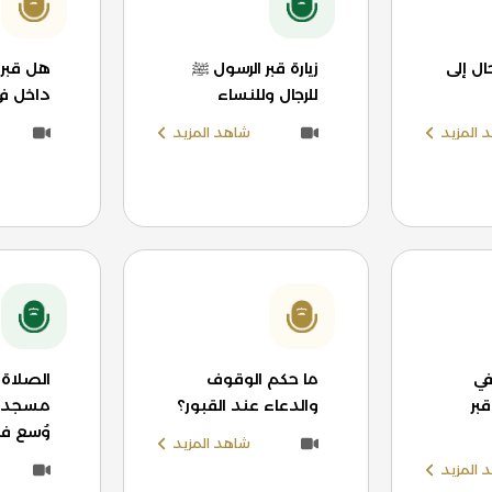
ل إلى
زيارة قبر الرسول ﷺ
هل قبر 
للرجال وللنساء
داخل ف
 المزيد
شاهد المزيد
في
ما حكم الوقوف
الصلاة
بر
والدعاء عند القبور؟
مسجد ا
وُسع في
شاهد المزيد
 المزيد